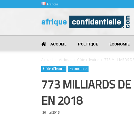
Français
Afrique
Confidentielle
ACCUEIL
POLITIQUE
ÉCONOMIE
Accueil
Afrique
Côte d’Ivoire
773 MILLIARDS D
Côte d’Ivoire
Economie
773 MILLIARDS DE
EN 2018
26 mai 2018