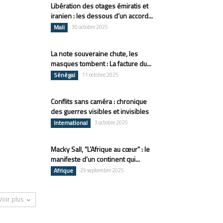
Libération des otages émiratis et
iranien : les dessous d’un accord...
Mali
30 octobre 2025
La note souveraine chute, les
masques tombent : La facture du...
Sénégal
11 octobre 2025
Conflits sans caméra : chronique
des guerres visibles et invisibles
International
3 octobre 2025
Macky Sall, “L’Afrique au cœur” : le
manifeste d’un continent qui...
Afrique
29 septembre 2025
Voir plus