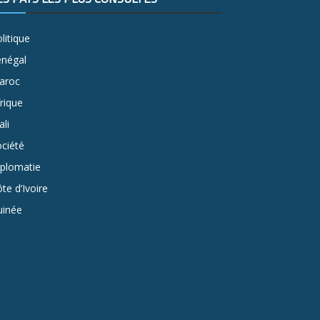
litique
énégal
aroc
rique
li
ciété
iplomatie
te d’Ivoire
uinée