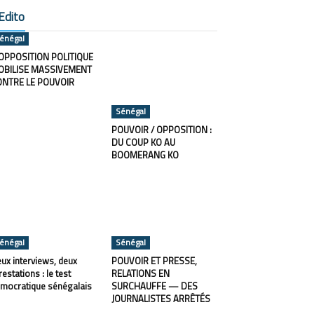
Edito
énégal
OPPOSITION POLITIQUE
OBILISE MASSIVEMENT
ONTRE LE POUVOIR
Sénégal
POUVOIR / OPPOSITION :
DU COUP KO AU
BOOMERANG KO
énégal
Sénégal
ux interviews, deux
POUVOIR ET PRESSE,
restations : le test
RELATIONS EN
mocratique sénégalais
SURCHAUFFE — DES
JOURNALISTES ARRÊTÉS