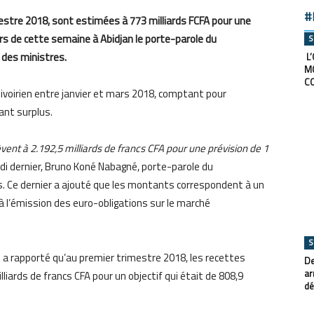
#
mestre 2018, sont estimées à 773 milliards FCFA pour une
urs de cette semaine à Abidjan le porte-parole du
S
 des ministres.
L’
M
C
 ivoirien entre janvier et mars 2018, comptant pour
ant surplus.
vent à 2.192,5 milliards de francs CFA pour une prévision de 1
di dernier, Bruno Koné Nabagné, porte-parole du
s. Ce dernier a ajouté que les montants correspondent à un
à l’émission des euro-obligations sur le marché
S
é a rapporté qu’au premier trimestre 2018, les recettes
De
ar
liards de francs CFA pour un objectif qui était de 808,9
dé