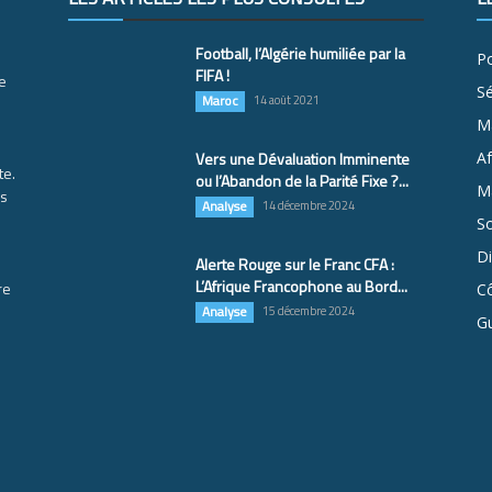
Football, l’Algérie humiliée par la
Po
FIFA !
e
S
Maroc
14 août 2021
M
Vers une Dévaluation Imminente
Af
te.
ou l’Abandon de la Parité Fixe ?...
Ma
es
Analyse
14 décembre 2024
So
D
Alerte Rouge sur le Franc CFA :
L’Afrique Francophone au Bord...
re
Cô
Analyse
15 décembre 2024
G