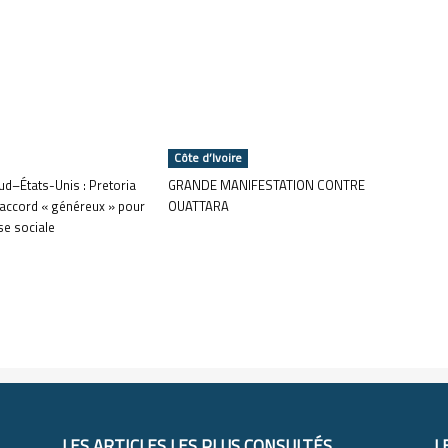
Côte d’Ivoire
ud–États-Unis : Pretoria
GRANDE MANIFESTATION CONTRE
 accord « généreux » pour
OUATTARA
sse sociale
LES ARTICLES LES PLUS CONSULTÉS
L