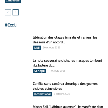
Zimbabwe
#Exclu
Libération des otages émiratis et iranien : les
dessous d’un accord...
Mali
30 octobre 2025
La note souveraine chute, les masques tombent
: La facture du...
Sénégal
11 octobre 2025
Conflits sans caméra : chronique des guerres
visibles et invisibles
International
3 octobre 2025
Macky Sall, “L’Afrique au cœur” : le manifeste d’un