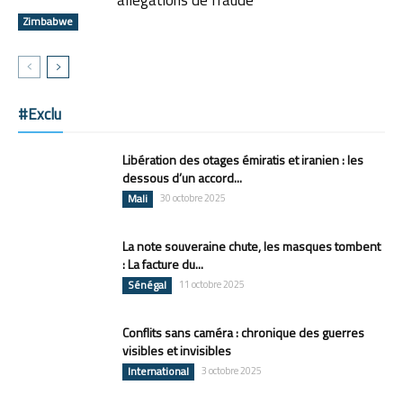
Zimbabwe
#Exclu
Libération des otages émiratis et iranien : les
dessous d’un accord...
Mali
30 octobre 2025
La note souveraine chute, les masques tombent
: La facture du...
Sénégal
11 octobre 2025
Conflits sans caméra : chronique des guerres
visibles et invisibles
International
3 octobre 2025