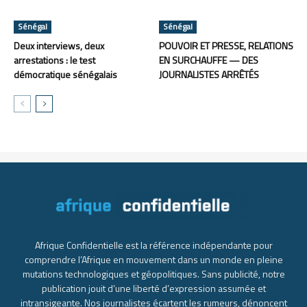
Sénégal
Sénégal
Deux interviews, deux
POUVOIR ET PRESSE, RELATIONS
arrestations : le test
EN SURCHAUFFE — DES
démocratique sénégalais
JOURNALISTES ARRÊTÉS
Afrique Confidentielle est la référence indépendante pour
comprendre l’Afrique en mouvement dans un monde en pleine
mutations technologiques et géopolitiques. Sans publicité, notre
publication jouit d’une liberté d’expression assumée et
intransigeante. Nos journalistes écartent les rumeurs, dénoncent