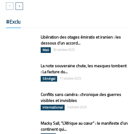
#Exclu
Libération des otages émiratis et iranien : les
dessous d’un accord...
Mali
30 octobre 2025
La note souveraine chute, les masques tombent
: La facture du...
Sénégal
11 octobre 2025
Conflits sans caméra : chronique des guerres
visibles et invisibles
International
3 octobre 2025
Macky Sall, “L’Afrique au cœur” : le manifeste d’un
continent qui...