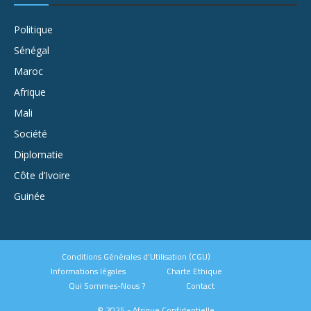
Politique
Sénégal
Maroc
Afrique
Mali
Société
Diplomatie
Côte d’Ivoire
Guinée
Conditions Générales d’Utilisation (CGU)
Informations légales
Charte Ethique
Qui Sommes-Nous ?
Contact
© 2025 - Afrique Confidentielle