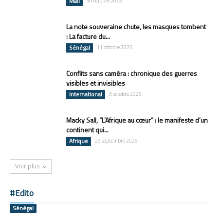
Mali
30 octobre 2025
La note souveraine chute, les masques tombent
: La facture du...
Sénégal
11 octobre 2025
Conflits sans caméra : chronique des guerres
visibles et invisibles
International
3 octobre 2025
Macky Sall, “L’Afrique au cœur” : le manifeste d’un
continent qui...
Afrique
29 septembre 2025
Voir plus
#Edito
Sénégal