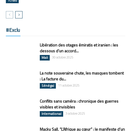
Tchad
#Exclu
Libération des otages émiratis et iranien : les
dessous d’un accord...
Mali
30 octobre 2025
La note souveraine chute, les masques tombent
: La facture du...
Sénégal
11 octobre 2025
Conflits sans caméra : chronique des guerres
visibles et invisibles
International
3 octobre 2025
Macky Sall, “L’Afrique au cœur” : le manifeste d’un