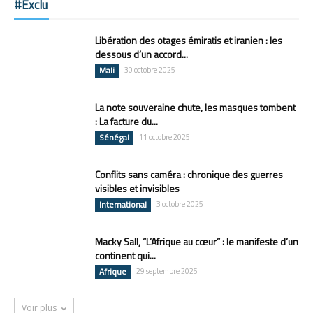
#Exclu
Libération des otages émiratis et iranien : les
dessous d’un accord...
Mali
30 octobre 2025
La note souveraine chute, les masques tombent
: La facture du...
Sénégal
11 octobre 2025
Conflits sans caméra : chronique des guerres
visibles et invisibles
International
3 octobre 2025
Macky Sall, “L’Afrique au cœur” : le manifeste d’un
continent qui...
Afrique
29 septembre 2025
Voir plus