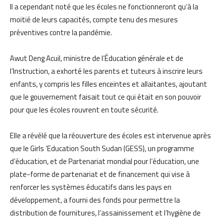
Il a cependant noté que les écoles ne fonctionneront qu’à la
moitié de
leurs
capacités
, compte tenu des
mesures
préventives contre
la pandémie
.
Awut Deng Acuil, ministre de l’Éducation générale et de
l’Instruction, a exhorté les parents et tuteurs à inscrire leurs
enfants, y compris les filles enceintes et allaitantes, ajoutant
que le gouvernement faisait tout ce qui était en son pouvoir
pour que les écoles rouvrent en toute sécurité.
Elle a révélé qu
e la réouverture des écoles est intervenue après
que le Girls ‘Education South Sudan (GESS), un programme
d’éducation, et
de
Partenariat mondial pour l’éducation, une
plate-forme de partenariat et de financement qui vise à
renforcer les systèmes éducatifs
dans les pays en
développement,
a
fourni des fonds pour permettre la
distribution
de
fournitures
,
l
‘assainissement et
l
‘hygiène de