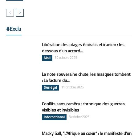
#Exclu
Libération des otages émiratis et iranien : les
dessous d’un accord...
Mali
30 octobre 2025
La note souveraine chute, les masques tombent
: La facture du...
Sénégal
11 octobre 2025
Conflits sans caméra : chronique des guerres
visibles et invisibles
International
3 octobre 2025
Macky Sall, “L’Afrique au cœur” : le manifeste d’un