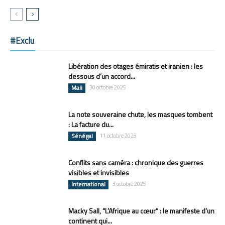
#Exclu
Libération des otages émiratis et iranien : les
dessous d’un accord...
Mali
30 octobre 2025
La note souveraine chute, les masques tombent
: La facture du...
Sénégal
11 octobre 2025
Conflits sans caméra : chronique des guerres
visibles et invisibles
International
3 octobre 2025
Macky Sall, “L’Afrique au cœur” : le manifeste d’un
continent qui...