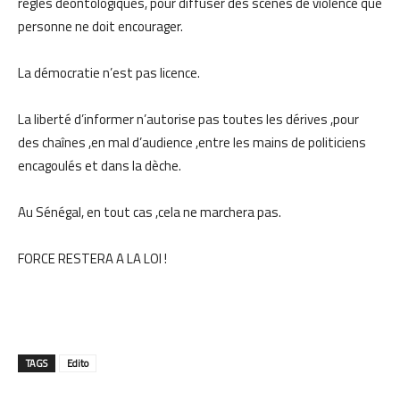
règles déontologiques, pour diffuser des scènes de violence que
personne ne doit encourager.
La démocratie n’est pas licence.
La liberté d’informer n’autorise pas toutes les dérives ,pour
des chaînes ,en mal d’audience ,entre les mains de politiciens
encagoulés et dans la dèche.
Au Sénégal, en tout cas ,cela ne marchera pas.
FORCE RESTERA A LA LOI !
TAGS
Edito