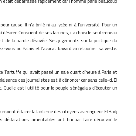
’en était débarrassé rapidement car l’homme parle beaucoup
ur cause. Il n’a brillé ni au lycée ni à l’université. Pour un
 désirer. Conscient de ses lacunes, il a choisi le seul créneau
 et de la parole dévoyée. Ses jugements sur la politique du
ez-vous au Palais et l’avocat bavard va retourner sa veste.
ce Tartuffe qui avait passé un sale quart d’heure à Paris et
laisance des journalistes est à dénoncer car sans celle-ci, El
. Quelle est l’utilité pour le peuple sénégalais d’écouter un
aient éclairer la lanterne des citoyens avec rigueur. El Hadj
s déclarations lamentables ont fini par faire découvrir le