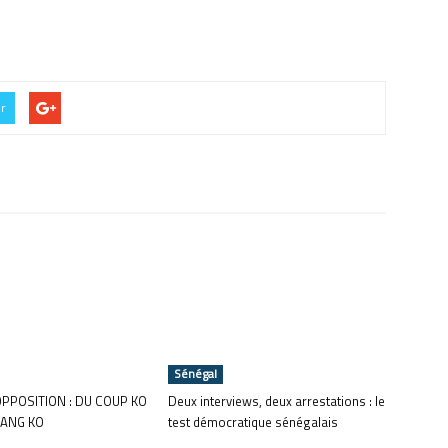
er
Sénégal
OPPOSITION : DU COUP KO
Deux interviews, deux arrestations : le
ANG KO
test démocratique sénégalais