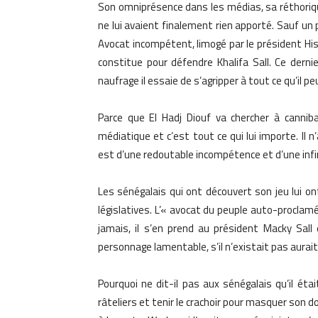
Son omniprésence dans les médias, sa réthoriqu
ne lui avaient finalement rien apporté. Sauf u
Avocat incompétent, limogé par le président Hi
constitue pour défendre Khalifa Sall. Ce dern
naufrage il essaie de s’agripper à tout ce qu’il pe
Parce que El Hadj Diouf va chercher à canniba
médiatique et c’est tout ce qui lui importe. Il 
est d’une redoutable incompétence et d’une infi
Les sénégalais qui ont découvert son jeu lui ont
législatives. L’« avocat du peuple auto-proclam
jamais, il s’en prend au président Macky Sall
personnage lamentable, s’il n’existait pas aurait
Pourquoi ne dit-il pas aux sénégalais qu’il ét
râteliers et tenir le crachoir pour masquer son 