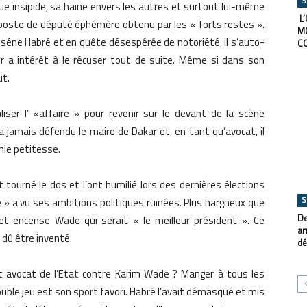
S
e insipide, sa haine envers les autres et surtout lui-même
L’
n poste de député éphémère obtenu par les « forts restes ».
M
sséne Habré et en quête désespérée de notoriété, il s’auto-
C
ier a intérêt à le récuser tout de suite. Même si dans son
ut.
liser l’ «affaire » pour revenir sur le devant de la scène
n’a jamais défendu le maire de Dakar et, en tant qu’avocat, il
nie petitesse.
 tourné le dos et l’ont humilié lors des dernières élections
S
é » a vu ses ambitions politiques ruinées. Plus hargneux que
De
 et encense Wade qui serait « le meilleur président ». Ce
ar
 dû être inventé.
dé
ait avocat de l’Etat contre Karim Wade ? Manger à tous les
double jeu est son sport favori. Habré l’avait démasqué et mis