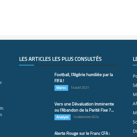
LES ARTICLES LES PLUS CONSULTÉS
L
Football, l’Algérie humiliée par la
Po
FIFA !
e
S
Maroc
14 août 2021
M
Vers une Dévaluation Imminente
Af
te.
ou l’Abandon de la Parité Fixe ?...
Ma
es
Analyse
14 décembre 2024
So
D
Alerte Rouge sur le Franc CFA :