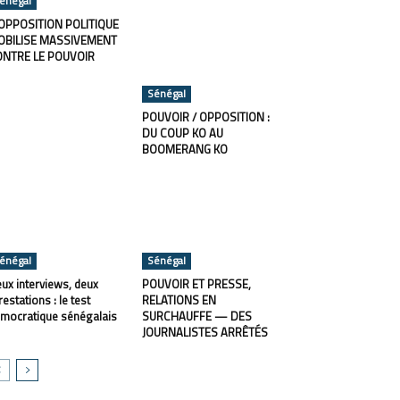
énégal
OPPOSITION POLITIQUE
OBILISE MASSIVEMENT
ONTRE LE POUVOIR
Sénégal
POUVOIR / OPPOSITION :
DU COUP KO AU
BOOMERANG KO
énégal
Sénégal
ux interviews, deux
POUVOIR ET PRESSE,
restations : le test
RELATIONS EN
mocratique sénégalais
SURCHAUFFE — DES
JOURNALISTES ARRÊTÉS