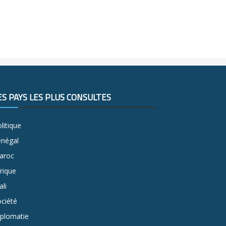
ES PAYS LES PLUS CONSULTÉS
litique
énégal
aroc
rique
li
ciété
iplomatie