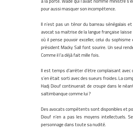
à la porte. Wade qui l’avait nommé ministre s
pour aussi masquer son incompétence.
Il n’est pas un ténor du barreau sénégalais et po
avocat sa maitrise de la langue française laisse à
où il pense pouvoir exceller, celui du sophisme
président Macky Sall font sourire. Un seul rend
Comme il l’a déjà fait mille fois.
Il est temps d’arrêter d’être complaisant avec 
s’en était sorti avec des sueurs froides. La comp
Hadj Diouf continuerait de croupir dans le néant
saltimbanque comme lui ?
Des avocats compétents sont disponibles et pourr
Diouf n’en a pas les moyens intellectuels. Se
personnage dans toute sa nudité.