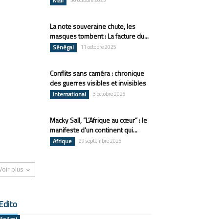
Mali
30 octobre 2025
La note souveraine chute, les
masques tombent : La facture du...
Sénégal
11 octobre 2025
Conflits sans caméra : chronique
des guerres visibles et invisibles
International
3 octobre 2025
Macky Sall, “L’Afrique au cœur” : le
manifeste d’un continent qui...
Afrique
29 septembre 2025
Voir plus
Edito