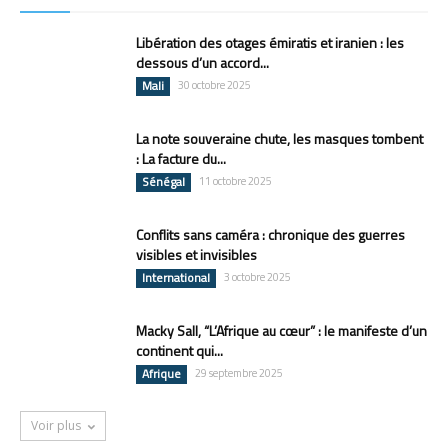
Libération des otages émiratis et iranien : les
dessous d’un accord...
Mali
30 octobre 2025
La note souveraine chute, les masques tombent
: La facture du...
Sénégal
11 octobre 2025
Conflits sans caméra : chronique des guerres
visibles et invisibles
International
3 octobre 2025
Macky Sall, “L’Afrique au cœur” : le manifeste d’un
continent qui...
Afrique
29 septembre 2025
Voir plus