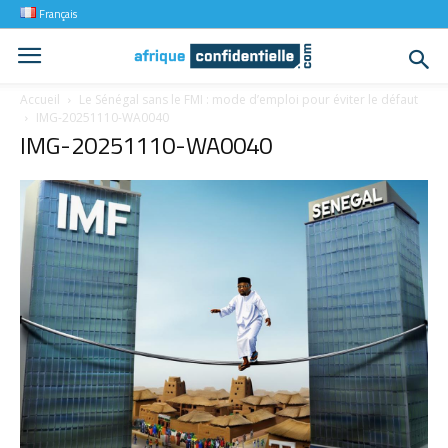
Français
Accueil
Le Sénégal sans le FMI : mode d’emploi pour éviter le défaut
IMG-20251110-WA0040
IMG-20251110-WA0040