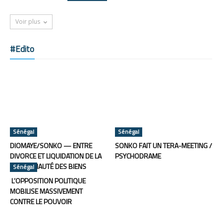
Voir plus
#Edito
Sénégal
Sénégal
DIOMAYE/SONKO — ENTRE
SONKO FAIT UN TERA-MEETING /
DIVORCE ET LIQUIDATION DE LA
PSYCHODRAME
COMMUNAUTÉ DES BIENS
Sénégal
L’OPPOSITION POLITIQUE
MOBILISE MASSIVEMENT
CONTRE LE POUVOIR