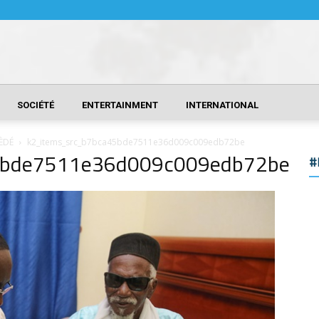
SOCIÉTÉ
ENTERTAINMENT
INTERNATIONAL
ÈDÉ
k2_items_src_b7bca45bde7511e36d009c009edb72be
5bde7511e36d009c009edb72be
#