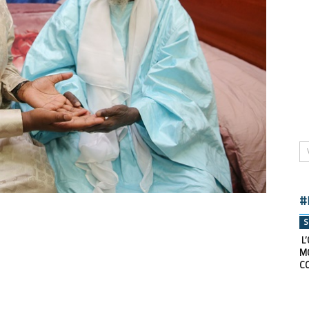
#
S
L’
M
C