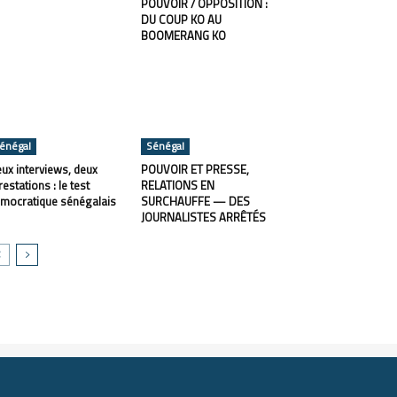
POUVOIR / OPPOSITION :
DU COUP KO AU
BOOMERANG KO
énégal
Sénégal
ux interviews, deux
POUVOIR ET PRESSE,
restations : le test
RELATIONS EN
mocratique sénégalais
SURCHAUFFE — DES
JOURNALISTES ARRÊTÉS