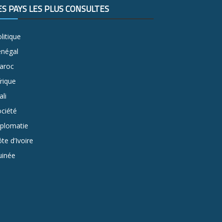
ES PAYS LES PLUS CONSULTÉS
litique
énégal
aroc
rique
li
ciété
iplomatie
te d’Ivoire
uinée