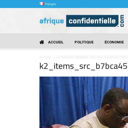
Français
Afrique
Confidentielle
ACCUEIL
POLITIQUE
ÉCONOMIE
Accueil
LE KHALIFE GÉNÉRAL DES MOURIDES EST DÉC
k2_items_src_b7bca4