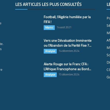
LES ARTICLES LES PLUS CONSULTÉS
L
Football, l’Algérie humiliée par la
Po
FIFA !
e
S
Maroc
14 août 2021
M
Vers une Dévaluation Imminente
Af
te.
ou l’Abandon de la Parité Fixe ?...
Ma
es
Analyse
14 décembre 2024
So
D
Alerte Rouge sur le Franc CFA :
L’Afrique Francophone au Bord...
re
Cô
Analyse
15 décembre 2024
G