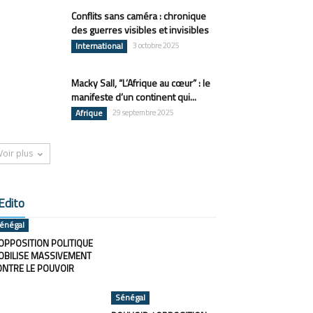
Conflits sans caméra : chronique
des guerres visibles et invisibles
International
3 octobre 2025
Macky Sall, “L’Afrique au cœur” : le
manifeste d’un continent qui...
Afrique
29 septembre 2025
Voir plus
Edito
énégal
OPPOSITION POLITIQUE
OBILISE MASSIVEMENT
ONTRE LE POUVOIR
Sénégal