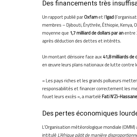
Des financements très insuffis
Un rapport publié par
Oxfam
et l’
Igad
(l’organisat
membres – Djibouti, Érythrée, Éthiopie, Kenya,
moyenne que
1,7 milliard de dollars par an
entre 
après déduction des dettes et intérêts.
Un montant dérisoire face aux
41,8 milliards de 
en œuvre leurs plans nationaux de lutte contre le
« Les pays riches et les grands pollueurs metten
responsabilités et financer correctement les me
fouet leurs excès », a martelé
Fati N’Zi-Hassan
Des pertes économiques lourd
L’Organisation météorologique mondiale (OMM) a
intitulé
L’Afrique pâtit de manière disproportio