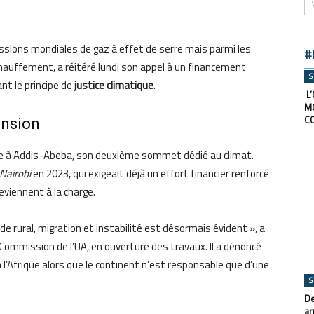
ssions mondiales de gaz à effet de serre mais parmi les
#
chauffement, a réitéré lundi son appel à un financement
S
ant le principe de
justice climatique
.
L’
M
C
ension
bre à Addis-Abeba, son deuxième sommet dédié au climat.
Nairobi
en 2023, qui exigeait déjà un effort financier renforcé
reviennent à la charge.
e rural, migration et instabilité est désormais évident », a
Commission de l’UA, en ouverture des travaux. Il a dénoncé
l’Afrique alors que le continent n’est responsable que d’une
S
De
ar