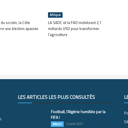
Afrique
 du scrutin, la Côte
LA SADC et la FAO mobilisent 2,1
ère une élection apaisée
milliards USD pour transformer
l’agriculture
LES ARTICLES LES PLUS CONSULTÉS
L
Football, l’Algérie humiliée par la
Po
FIFA !
e
S
Maroc
14 août 2021