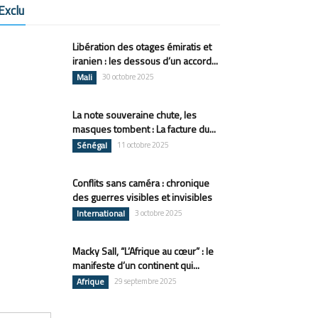
Exclu
Libération des otages émiratis et
iranien : les dessous d’un accord...
Mali
30 octobre 2025
La note souveraine chute, les
masques tombent : La facture du...
Sénégal
11 octobre 2025
Conflits sans caméra : chronique
des guerres visibles et invisibles
International
3 octobre 2025
Macky Sall, “L’Afrique au cœur” : le
manifeste d’un continent qui...
Afrique
29 septembre 2025