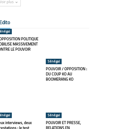
Voir plus
Edito
énégal
OPPOSITION POLITIQUE
OBILISE MASSIVEMENT
ONTRE LE POUVOIR
Sénégal
POUVOIR / OPPOSITION :
DU COUP KO AU
BOOMERANG KO
énégal
Sénégal
ux interviews, deux
POUVOIR ET PRESSE,
restations : le test
RELATIONS EN