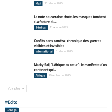
Mali
30 octobre 2025
La note souveraine chute, les masques tombent
: La facture du...
Sénégal
11 octobre 2025
Conflits sans caméra : chronique des guerres
visibles et invisibles
International
3 octobre 2025
Macky Sall, “L’Afrique au cœur” : le manifeste d’un
continent qui...
Afrique
29 septembre 2025
Voir plus
#Edito
Sénégal