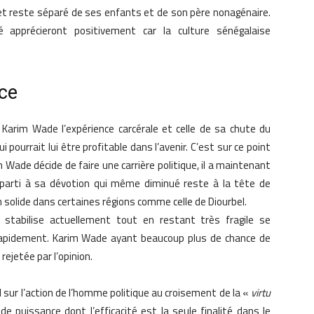
t reste séparé de ses enfants et de son père nonagénaire.
 apprécieront positivement car la culture sénégalaise
nce
r Karim Wade l’expérience carcérale et celle de sa chute du
 pourrait lui être profitable dans l’avenir. C’est sur ce point
m Wade décide de faire une carrière politique, il a maintenant
un parti à sa dévotion qui même diminué reste à la tête de
n solide dans certaines régions comme celle de Diourbel.
 stabilise actuellement tout en restant très fragile se
us rapidement. Karim Wade ayant beaucoup plus de chance de
 rejetée par l’opinion.
vel sur l’action de l’homme politique au croisement de la «
virtu
 de puissance dont l’efficacité est la seule finalité dans le