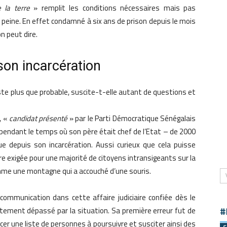
e la terre
» remplit les conditions nécessaires mais pas
a peine. En effet condamné à six ans de prison depuis le mois
on peut dire.
son incarcération
este plus que probable, suscite-t-elle autant de questions et
, «
candidat présenté
» par le Parti Démocratique Sénégalais
 pendant le temps où son père était chef de l’Etat – de 2000
que depuis son incarcération. Aussi curieux que cela puisse
ire exigée pour une majorité de citoyens intransigeants sur la
mme une montagne qui a accouché d’une souris.
communication dans cette affaire judiciaire confiée dès le
tement dépassé par la situation. Sa première erreur fut de
#
r une liste de personnes à poursuivre et susciter ainsi des