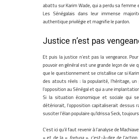
abattu sur Karim Wade, qui a perdu sa femme e
Les Sénégalais dans leur immense majorité
authentique privilégie et magnifie le pardon.
Justice n’est pas vengea
Et puis la justice n’est pas la vengeance. Pou
pouvoir en général est une grande leçon de vie qui
que le questionnement se cristallise car si Kari
des atouts réels : la popularité, l’héritage, 
l’opposition au Sénégal et qui a une implantatio
Si la situation économique et sociale qui se
détériorait, l’opposition capitaliserait dess
susciter l’élan populaire qu’Idrissa Seck, toujours
C’est ici qu’il faut revenir à l’analyse de Machia
» et de la «
fortuna
», c’est-à-dire de l’action