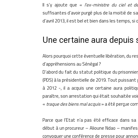
Il s’y ajoute que «
l’ex-ministre du ciel et d
suffisantes d’avoir purgé plus de la moitié de s
d’avril 2013, il est bel et bien dans les temps, si 
Une certaine aura depuis 
Alors pourquoi cette éventuelle libération, du r
d’appréhensions au Sénégal ?
D’abord du fait du statut politique du prisonnier
(PDS) à la présidentielle de 2019. Tout puissant
à 2012 -, il a acquis une certaine aura politi
paraître, son arrestation qui était souhaitée vo
«
traque des biens mal acquis
» a été perçue co
Parce que l’Etat n’a pas été efficace dans sa 
début à un procureur – Alioune Ndao – manifes
convoquer une conférence de presse pour annonce