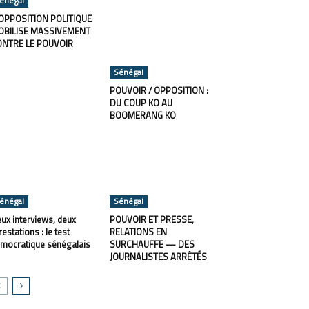
énégal
OPPOSITION POLITIQUE
OBILISE MASSIVEMENT
ONTRE LE POUVOIR
Sénégal
POUVOIR / OPPOSITION :
DU COUP KO AU
BOOMERANG KO
énégal
Sénégal
ux interviews, deux
POUVOIR ET PRESSE,
restations : le test
RELATIONS EN
mocratique sénégalais
SURCHAUFFE — DES
JOURNALISTES ARRÊTÉS