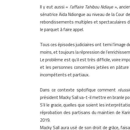
Il y eut aussi «
l’affaire Tahibou Ndiaye
», ancie
sénatrice Aida Ndiongue au niveau de la Cour de 
rebondissements multiples et spectaculaires dan
le parquet à faire appel.
Tous ces épisodes judiciaires ont terni l’image de
moins, et toujours la répression de l’enrichissemen
Le problème est qu’il est très difficile, voire imp
et les personnes concernées jetées en pâture 
incompétents et partiaux.
Dans ce contexte spécifique comment
réussi
président Macky Sall va-t-il mettre en branle pou
S’il le gracie, quelles que soient les interprétat
réprobation des partisans du maintien de Kari
2019.
Macky Sall aura usé de son droit de grâce, fai