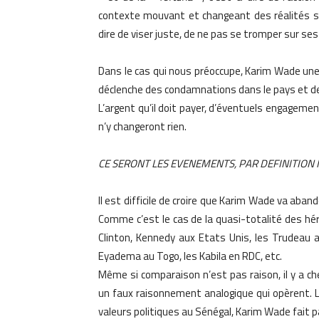
contexte mouvant et changeant des réalités so
dire de viser juste, de ne pas se tromper sur ses 
Dans le cas qui nous préoccupe, Karim Wade une 
déclenche des condamnations dans le pays et de 
L’argent qu’il doit payer, d’éventuels engagements
n’y changeront rien.
CE SERONT LES EVENEMENTS, PAR DEFINITION
Il est difficile de croire que Karim Wade va abandon
Comme c’est le cas de la quasi-totalité des héri
Clinton, Kennedy aux Etats Unis, les Trudeau 
Eyadema au Togo, les Kabila en RDC, etc.
Même si comparaison n’est pas raison, il y a c
un faux raisonnement analogique qui opèrent. L’
valeurs politiques au Sénégal, Karim Wade fait p