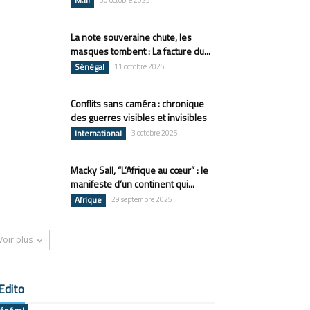
Mali
30 octobre 2025
La note souveraine chute, les
masques tombent : La facture du...
Sénégal
11 octobre 2025
Conflits sans caméra : chronique
des guerres visibles et invisibles
International
3 octobre 2025
Macky Sall, “L’Afrique au cœur” : le
manifeste d’un continent qui...
Afrique
29 septembre 2025
Voir plus
Edito