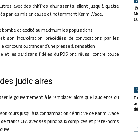
S
utres avec des chiffres ahurissants, allant jusqu’à quatre
L’
urnés par les mis en cause et notamment Karim Wade.
M
C
’une bombe et excité au maximum les populations.
et son incarcération, précédées de convocations par les
le concours outrancier d’une presse à sensation.
de et les partisans fidèles du PDS ont réussi, contre toute
des judiciaires
S
sser le gouvernement à le remplacer alors que l’audience du
De
ar
dé
a son cours jusqu’à la condamnation définitive de Karim Wade
s de francs CFA avec ses principaux complices et prête-noms
ouye.