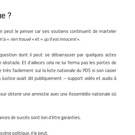
ue ?
On peut le penser car ses soutiens continuent de marteler
 n’a «
rien trouvé
» et «
qu’il est innocent
».
 question dont il peut se débarrasser par quelques actes
 obstacle. Et d’ailleurs cela ne lui ferma pas les portes de
re très facilement sur la liste nationale du PDS si son casier
la Justice avait dit publiquement – support vidéo et audio à
e pour obtenir une amnistie avec une Assemblée nationale où
ances de succès sont loin d’être garanties.
cène politique, il le peut.