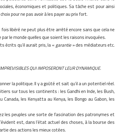
ciales, économiques et politiques. Sa tâche est pour ainsi
choix pour ne pas avoir à les payer au prix fort.
fois libéré ne peut plus être arrêté encore sans que cela ne
par le monde quelles que soient les raisons invoquées.
 écrits qu’il aurait pris, la «
garantie
» des médiateurs etc.
 IMPREVISIBLES QUI IMPOSERONT LEUR DYNAMIQUE.
ner la politique. Il y a goûté et sait qu’il a un potentiel réel.
tiers sur tous les continents : les Gandhi en Inde, les Bush,
au Canada, les Kenyatta au Kenya, les Bongo au Gabon, les
hez les peuples une sorte de fascination des patronymes et
évident est, dans l’état actuel des choses, à la bourse des
artie des actions les mieux cotées.