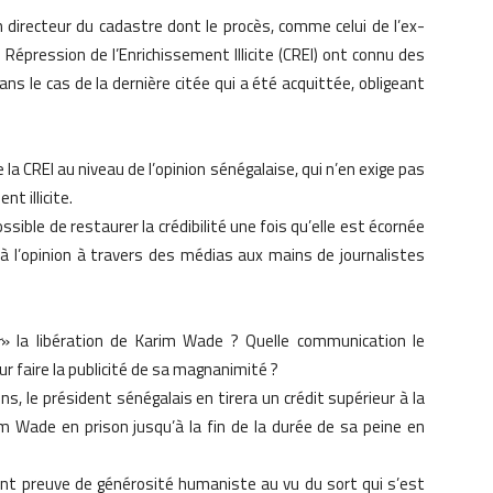
n directeur du cadastre dont le procès, comme celui de l’ex-
Répression de l’Enrichissement Illicite (CREI) ont connu des
s le cas de la dernière citée qui a été acquittée, obligeant
 la CREI au niveau de l’opinion sénégalaise, qui n’en exige pas
t illicite.
ossible de restaurer la crédibilité une fois qu’elle est écornée
à l’opinion à travers des médias aux mains de journalistes
r
» la libération de Karim Wade ? Quelle communication le
r faire la publicité de sa magnanimité ?
ions, le président sénégalais en tirera un crédit supérieur à la
m Wade en prison jusqu’à la fin de la durée de sa peine en
sant preuve de générosité humaniste au vu du sort qui s’est