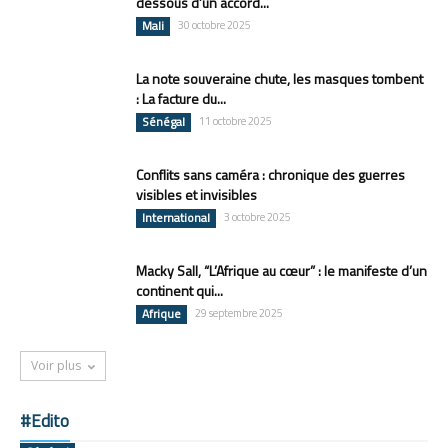
dessous d’un accord...
Mali
30 octobre 2025
La note souveraine chute, les masques tombent
: La facture du...
Sénégal
11 octobre 2025
Conflits sans caméra : chronique des guerres
visibles et invisibles
International
3 octobre 2025
Macky Sall, “L’Afrique au cœur” : le manifeste d’un
continent qui...
Afrique
29 septembre 2025
Voir plus
#Edito