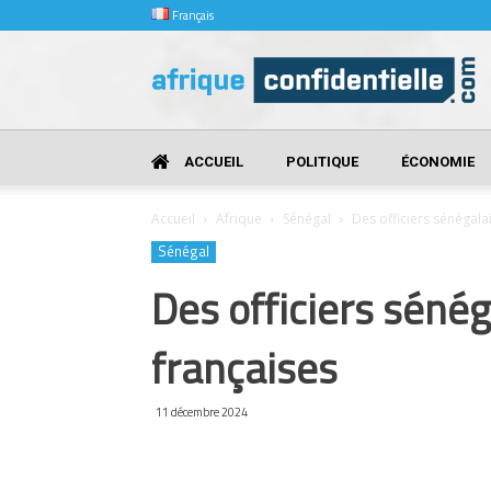
Français
Afrique
Confidentielle
ACCUEIL
POLITIQUE
ÉCONOMIE
Accueil
Afrique
Sénégal
Des officiers sénégala
Sénégal
Des officiers séné
françaises
11 décembre 2024