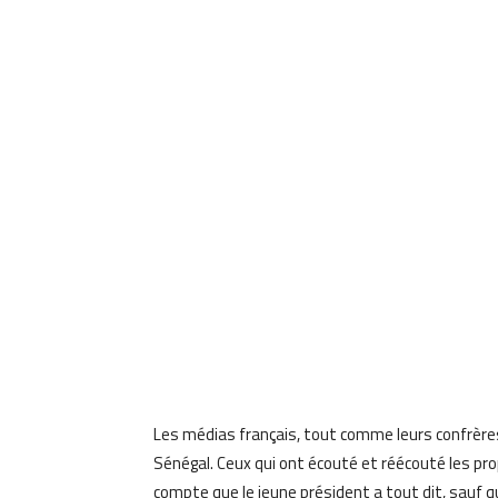
Les médias français, tout comme leurs confrères 
Sénégal. Ceux qui ont écouté et réécouté les p
compte que le jeune président a tout dit, sauf q