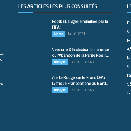
LES ARTICLES LES PLUS CONSULTÉS
L
Football, l’Algérie humiliée par la
Po
FIFA !
e
S
Maroc
14 août 2021
M
Vers une Dévaluation Imminente
Af
te.
ou l’Abandon de la Parité Fixe ?...
Ma
es
Analyse
14 décembre 2024
So
D
Alerte Rouge sur le Franc CFA :
L’Afrique Francophone au Bord...
re
Cô
Analyse
15 décembre 2024
G