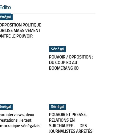
Edito
énégal
OPPOSITION POLITIQUE
OBILISE MASSIVEMENT
ONTRE LE POUVOIR
Sénégal
POUVOIR / OPPOSITION :
DU COUP KO AU
BOOMERANG KO
énégal
Sénégal
ux interviews, deux
POUVOIR ET PRESSE,
restations : le test
RELATIONS EN
mocratique sénégalais
SURCHAUFFE — DES
JOURNALISTES ARRÊTÉS