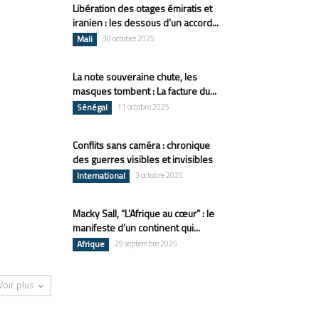
Libération des otages émiratis et
iranien : les dessous d’un accord...
Mali
30 octobre 2025
La note souveraine chute, les
masques tombent : La facture du...
Sénégal
11 octobre 2025
Conflits sans caméra : chronique
des guerres visibles et invisibles
International
3 octobre 2025
Macky Sall, “L’Afrique au cœur” : le
manifeste d’un continent qui...
Afrique
29 septembre 2025
Voir plus