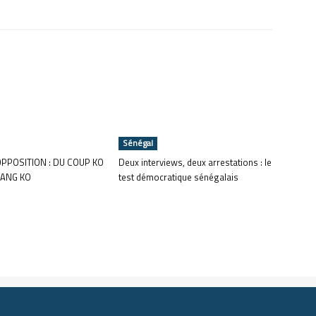
Sénégal
OPPOSITION : DU COUP KO
Deux interviews, deux arrestations : le
ANG KO
test démocratique sénégalais