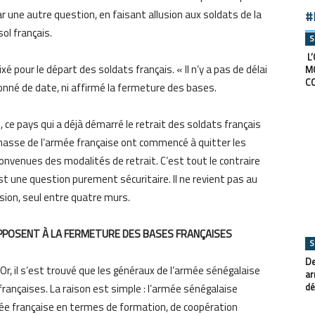
r une autre question, en faisant allusion aux soldats de la
#
sol français.
S
L’
xé pour le départ des soldats français. « Il n’y a pas de délai
M
C
 donné de date, ni affirmé la fermeture des bases.
 ce pays qui a déjà démarré le retrait des soldats français
 chasse de l’armée française ont commencé à quitter les
nvenues des modalités de retrait. C’est tout le contraire
t une question purement sécuritaire. Il ne revient pas au
sion, seul entre quatre murs.
OPPOSENT À LA FERMETURE DES BASES FRANÇAISES
S
De
Or, il s’est trouvé que les généraux de l’armée sénégalaise
ar
dé
rançaises. La raison est simple : l’armée sénégalaise
mée française en termes de formation, de coopération