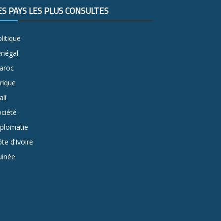
ES PAYS LES PLUS CONSULTÉS
litique
énégal
aroc
rique
li
ciété
iplomatie
te d’Ivoire
uinée