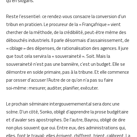
qu’en slogans.
Reste l’essentiel : ce rendez‑vous consacre la conversion d’un
tribun en praticien. Le procureur de la « Françafrique » vient
chercher de la méthode, de la crédibilité, peut‑être même des
débouchés industriels. Il parle désormais d’assainissement, de
« ciblage » des dépenses, de rationalisation des agences. Il jure
que tout cela servira la « souveraineté ». Soit. Mais la
souveraineté n’est pas une bannière, c’est un budget. Elle se
démontre en solde primaire, pas à la tribune. Et elle commence
par cesser d’accuser l’Autre de ce qu’on n’a pas su faire
soi‑même : mesurer, auditer, planifier, exécuter.
Le prochain séminaire intergouvernemental sera donc une
scène. D’un côté, Sonko, obligé d’apprendre la prose budgétaire
et d’avaler ses apostrophes. De l’autre, Bayrou, obligé de dire
non plus souvent que oui. Entre eux, des administrations qui,
elles, font le travail : elles écrivent, chiffrent, trient, calibrent. La