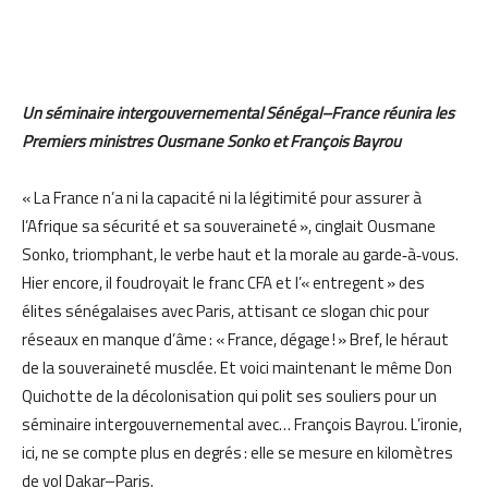
Un séminaire intergouvernemental Sénégal–France réunira les
Premiers ministres Ousmane Sonko et François Bayrou
« La France n’a ni la capacité ni la légitimité pour assurer à
l’Afrique sa sécurité et sa souveraineté », cinglait Ousmane
Sonko, triomphant, le verbe haut et la morale au garde‑à‑vous.
Hier encore, il foudroyait le franc CFA et l’« entregent » des
élites sénégalaises avec Paris, attisant ce slogan chic pour
réseaux en manque d’âme : « France, dégage ! » Bref, le héraut
de la souveraineté musclée. Et voici maintenant le même Don
Quichotte de la décolonisation qui polit ses souliers pour un
séminaire intergouvernemental avec… François Bayrou. L’ironie,
ici, ne se compte plus en degrés : elle se mesure en kilomètres
de vol Dakar–Paris.