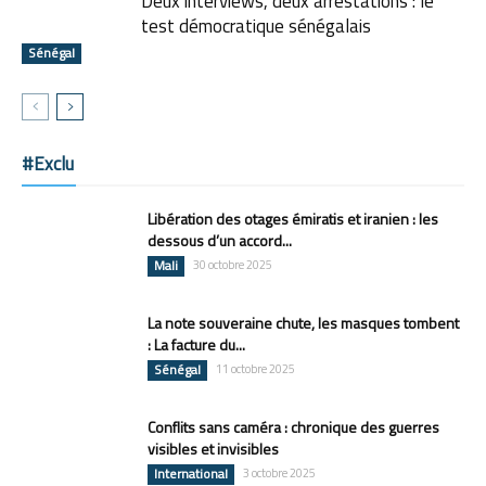
Deux interviews, deux arrestations : le
test démocratique sénégalais
Sénégal
#Exclu
Libération des otages émiratis et iranien : les
dessous d’un accord...
Mali
30 octobre 2025
La note souveraine chute, les masques tombent
: La facture du...
Sénégal
11 octobre 2025
Conflits sans caméra : chronique des guerres
visibles et invisibles
International
3 octobre 2025