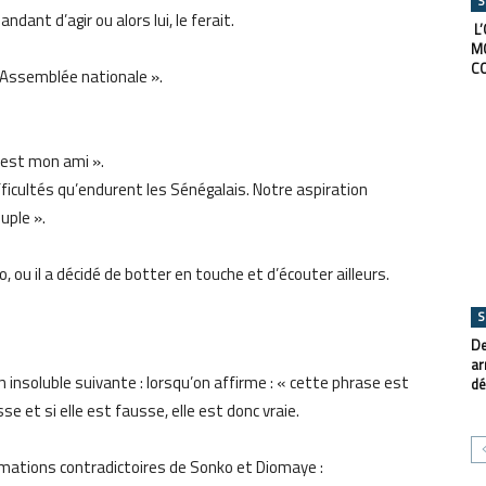
S
dant d’agir ou alors lui, le ferait.
L’
M
C
 l’Assemblée nationale ».
’est mon ami ».
ifficultés qu’endurent les Sénégalais. Notre aspiration
uple ».
ou il a décidé de botter en touche et d’écouter ailleurs.
S
De
ar
 insoluble suivante : lorsqu’on affirme : « cette phrase est
dé
sse et si elle est fausse, elle est donc vraie.
rmations contradictoires de Sonko et Diomaye :