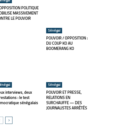
énégal
OPPOSITION POLITIQUE
OBILISE MASSIVEMENT
ONTRE LE POUVOIR
Sénégal
POUVOIR / OPPOSITION :
DU COUP KO AU
BOOMERANG KO
énégal
Sénégal
ux interviews, deux
POUVOIR ET PRESSE,
restations : le test
RELATIONS EN
mocratique sénégalais
SURCHAUFFE — DES
JOURNALISTES ARRÊTÉS