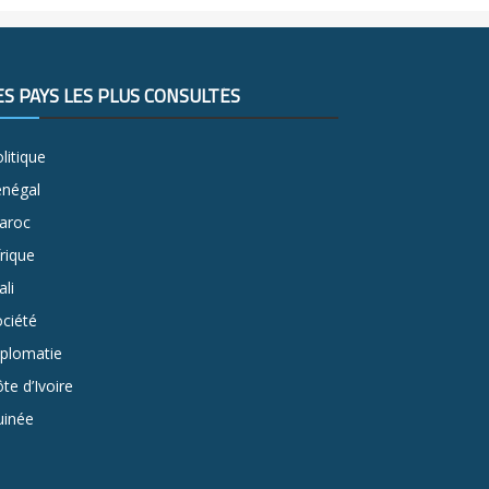
ES PAYS LES PLUS CONSULTÉS
litique
énégal
aroc
rique
li
ciété
iplomatie
te d’Ivoire
uinée