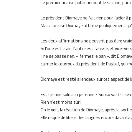
Le premier accuse publiquement le second, parce
Le président Diomaye ne fait rien pour l’aider à 
Mais l’accusé Diomaye affirme publiquement qu’il
Les deux affirmations ne peuvent pas être vraie
Si l’une est vraie, l’autre est fausse, et vice-ver
Il ne se passe rien, « fermez le ban », dit Diom
calmer le courroux du président de Pastef, qui 
Diomaye est resté silencieux sur cet aspect de la 
Est-ce une solution pérenne ? Sonko va-t-il se c
Rien n’est moins sûr !
On le voit, la réaction de Diomaye, après la sort
Elle risque de libérer les langues encore davanta