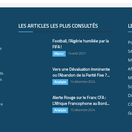
LES ARTICLES LES PLUS CONSULTÉS
L
Football, l’Algérie humiliée par la
Po
FIFA !
e
S
Maroc
14 août 2021
M
Vers une Dévaluation Imminente
Af
te.
ou l’Abandon de la Parité Fixe ?...
Ma
es
Analyse
14 décembre 2024
So
D
Alerte Rouge sur le Franc CFA :
L’Afrique Francophone au Bord...
re
Cô
Analyse
15 décembre 2024
G