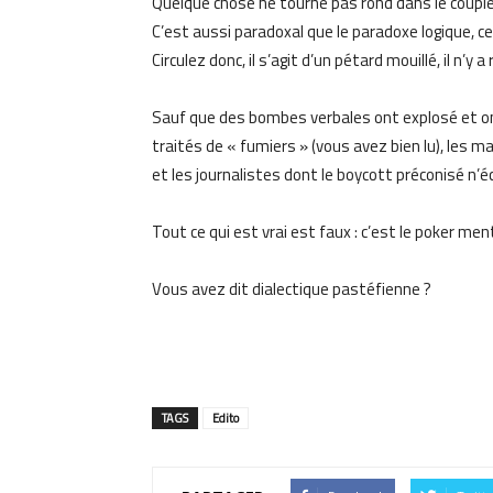
Quelque chose ne tourne pas rond dans le coup
C’est aussi paradoxal que le paradoxe logique, ce
Circulez donc, il s’agit d’un pétard mouillé, il n’y a r
Sauf que des bombes verbales ont explosé et ont
traités de « fumiers » (vous avez bien lu), les
et les journalistes dont le boycott préconisé n’éc
Tout ce qui est vrai est faux : c’est le poker 
Vous avez dit dialectique pastéfienne ?
TAGS
Edito