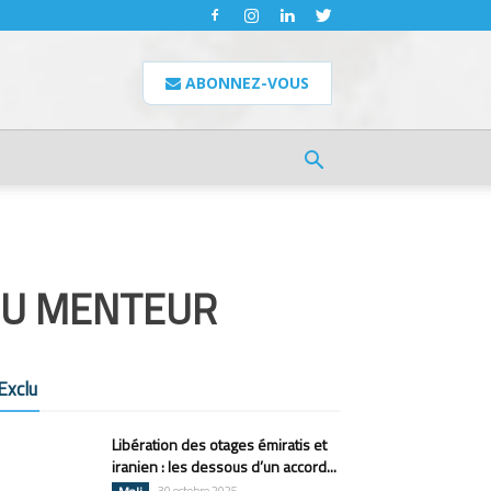
ABONNEZ-VOUS
 DU MENTEUR
Exclu
Libération des otages émiratis et
iranien : les dessous d’un accord...