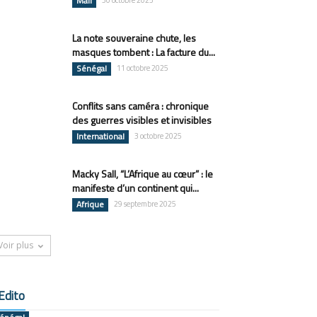
Mali
30 octobre 2025
La note souveraine chute, les
masques tombent : La facture du...
Sénégal
11 octobre 2025
Conflits sans caméra : chronique
des guerres visibles et invisibles
International
3 octobre 2025
Macky Sall, “L’Afrique au cœur” : le
manifeste d’un continent qui...
Afrique
29 septembre 2025
Voir plus
Edito