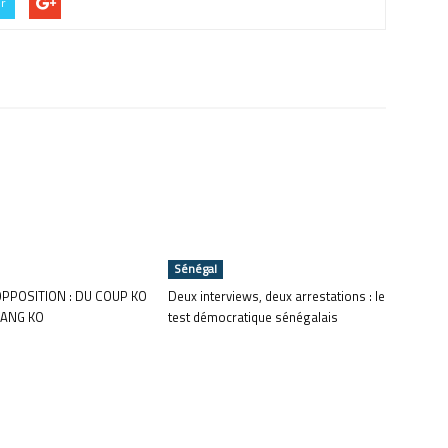
er
Sénégal
OPPOSITION : DU COUP KO
Deux interviews, deux arrestations : le
ANG KO
test démocratique sénégalais