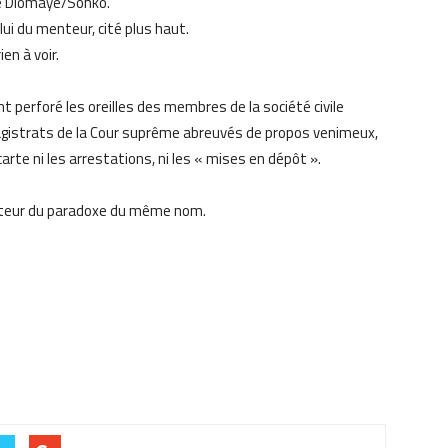
le Diomaye/Sonko.
lui du menteur, cité plus haut.
ien à voir.
 perforé les oreilles des membres de la société civile
 magistrats de la Cour suprême abreuvés de propos venimeux,
arte ni les arrestations, ni les « mises en dépôt ».
menteur du paradoxe du même nom.