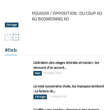
POUVOIR / OPPOSITION : DU COUP KO
AU BOOMERANG KO
Sénégal
#Exclu
Libération des otages émiratis et iranien : les
dessous d’un accord...
Mali
30 octobre 2025
La note souveraine chute, les masques tombent
: La facture du...
Sénégal
11 octobre 2025
Conflits sans caméra : chronique des guerres