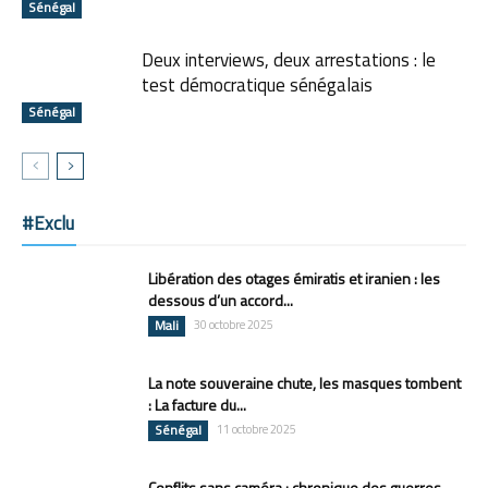
Sénégal
Deux interviews, deux arrestations : le
test démocratique sénégalais
Sénégal
#Exclu
Libération des otages émiratis et iranien : les
dessous d’un accord...
Mali
30 octobre 2025
La note souveraine chute, les masques tombent
: La facture du...
Sénégal
11 octobre 2025
Conflits sans caméra : chronique des guerres