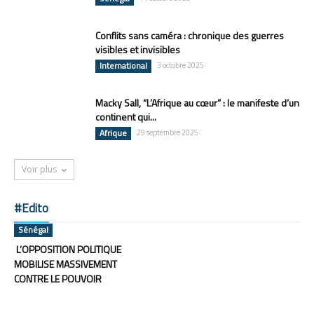
Conflits sans caméra : chronique des guerres
visibles et invisibles
International
3 octobre 2025
Macky Sall, “L’Afrique au cœur” : le manifeste d’un
continent qui...
Afrique
29 septembre 2025
Voir plus
#Edito
Sénégal
L’OPPOSITION POLITIQUE
MOBILISE MASSIVEMENT
CONTRE LE POUVOIR