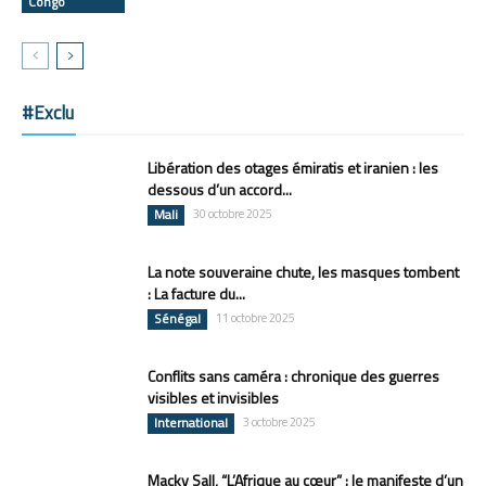
Congo
#Exclu
Libération des otages émiratis et iranien : les
dessous d’un accord...
Mali
30 octobre 2025
La note souveraine chute, les masques tombent
: La facture du...
Sénégal
11 octobre 2025
Conflits sans caméra : chronique des guerres
visibles et invisibles
International
3 octobre 2025
Macky Sall, “L’Afrique au cœur” : le manifeste d’un