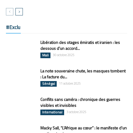
#Exclu
Libération des otages émiratis et iranien : les
dessous d’un accord...
Mali
30 octobre 2025
La note souveraine chute, les masques tombent
: La facture du...
Sénégal
11 octobre 2025
Conflits sans caméra : chronique des guerres
visibles et invisibles
International
3 octobre 2025
Macky Sall, “L’Afrique au cœur” : le manifeste d’un