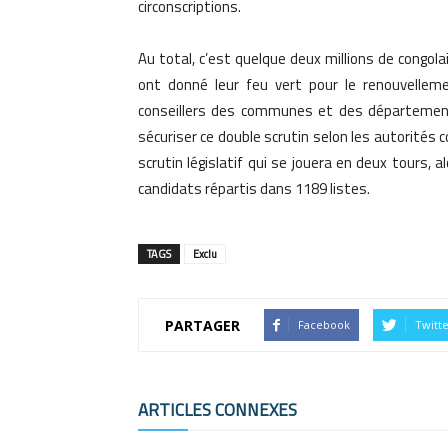
circonscriptions.
Au total, c’est quelque deux millions de congola
ont donné leur feu vert pour le renouvelle
conseillers des communes et des départements
sécuriser ce double scrutin selon les autorités 
scrutin législatif qui se jouera en deux tours,
candidats répartis dans 1189 listes.
TAGS
Exclu
PARTAGER
Facebook
Twitt
ARTICLES CONNEXES