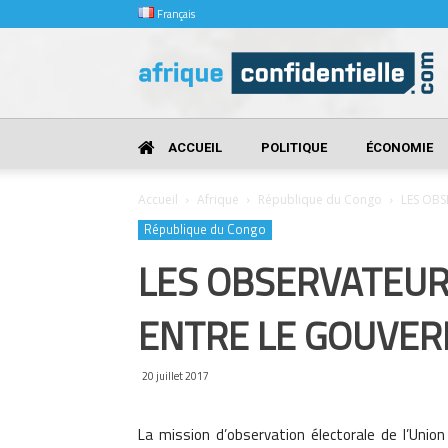
Français
Afrique
Confidentielle
ACCUEIL
POLITIQUE
ÉCONOMIE
Accueil
Afrique
République du Congo
LES OBS
République du Congo
LES OBSERVATEURS
ENTRE LE GOUVER
20 juillet 2017
La mission d’observation électorale de l’Union 