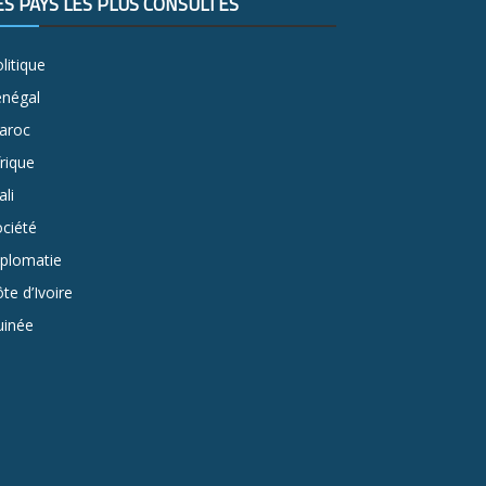
ES PAYS LES PLUS CONSULTÉS
litique
énégal
aroc
rique
li
ciété
iplomatie
te d’Ivoire
uinée