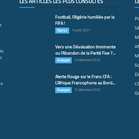
LES ARTICLES LES PLUS CONSULTÉS
L
Football, l’Algérie humiliée par la
Po
FIFA !
e
S
Maroc
14 août 2021
M
Vers une Dévaluation Imminente
Af
te.
ou l’Abandon de la Parité Fixe ?...
Ma
es
Analyse
14 décembre 2024
So
D
Alerte Rouge sur le Franc CFA :
L’Afrique Francophone au Bord...
re
Cô
Analyse
15 décembre 2024
G