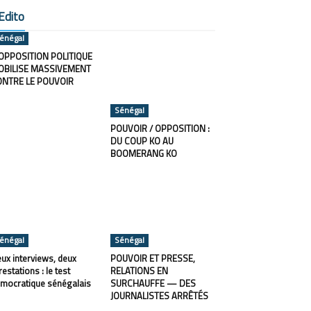
Edito
énégal
OPPOSITION POLITIQUE
OBILISE MASSIVEMENT
ONTRE LE POUVOIR
Sénégal
POUVOIR / OPPOSITION :
DU COUP KO AU
BOOMERANG KO
énégal
Sénégal
ux interviews, deux
POUVOIR ET PRESSE,
restations : le test
RELATIONS EN
mocratique sénégalais
SURCHAUFFE — DES
JOURNALISTES ARRÊTÉS