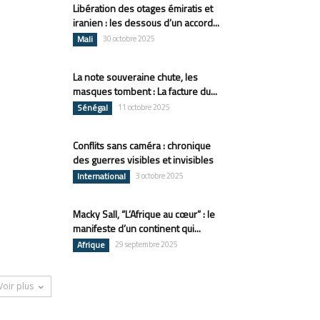
Libération des otages émiratis et
iranien : les dessous d’un accord...
Mali
30 octobre 2025
La note souveraine chute, les
masques tombent : La facture du...
Sénégal
11 octobre 2025
Conflits sans caméra : chronique
des guerres visibles et invisibles
International
3 octobre 2025
Macky Sall, “L’Afrique au cœur” : le
manifeste d’un continent qui...
Afrique
29 septembre 2025
Voir plus