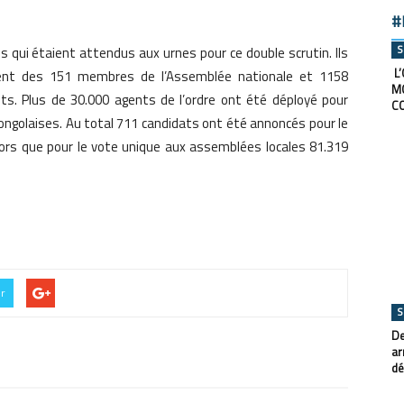
#
S
is qui étaient attendus aux urnes pour ce double scrutin. Ils
L’
ment des 151 membres de l’Assemblée nationale et 1158
M
. Plus de 30.000 agents de l’ordre ont été déployé pour
C
congolaises. Au total 711 candidats ont été annoncés pour le
 alors que pour le vote unique aux assemblées locales 81.319
er
S
De
ar
dé