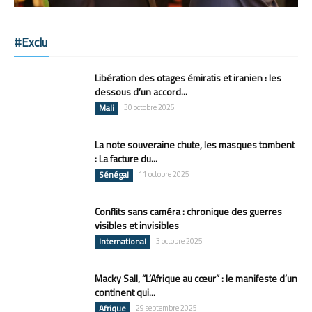
#Exclu
Libération des otages émiratis et iranien : les
dessous d’un accord...
Mali
30 octobre 2025
La note souveraine chute, les masques tombent
: La facture du...
Sénégal
11 octobre 2025
Conflits sans caméra : chronique des guerres
visibles et invisibles
International
3 octobre 2025
Macky Sall, “L’Afrique au cœur” : le manifeste d’un
continent qui...
Afrique
29 septembre 2025