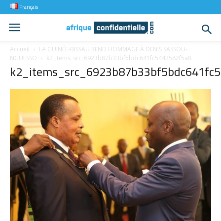
Français
Accueil
LA GUINÉE-BISSAU REND HOMMAGE À DENIS SASSOU-
NGUESSO
k2_items_src_6923b87b33bf5bdc641fc5442582f5a8
k2_items_src_6923b87b33bf5bdc641fc