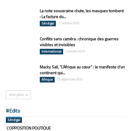
La note souveraine chute, les masques tombent
: La facture du...
Sénégal
11 octobre 2025
Conflits sans caméra : chronique des guerres
visibles et invisibles
International
3 octobre 2025
Macky Sall, “L’Afrique au cœur” : le manifeste d’un
continent qui...
Afrique
29 septembre 2025
Voir plus
#Edito
Sénégal
L’OPPOSITION POLITIQUE