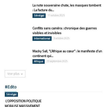
La note souveraine chute, les masques tombent
: La facture du...
Sénégal
11 octobre 2025
Conflits sans caméra : chronique des guerres
visibles et invisibles
International
3 octobre 2025
Macky Sall, “L’Afrique au cœur” : le manifeste d’un
continent qui...
Afrique
29 septembre 2025
Voir plus
#Edito
Sénégal
L’OPPOSITION POLITIQUE
MOBILISE MASSIVEMENT