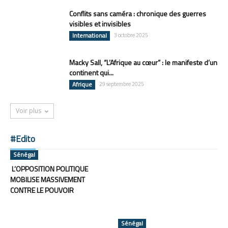
Conflits sans caméra : chronique des guerres
visibles et invisibles
International
3 octobre 2025
Macky Sall, “L’Afrique au cœur” : le manifeste d’un
continent qui...
Afrique
29 septembre 2025
Voir plus
#Edito
Sénégal
L’OPPOSITION POLITIQUE
MOBILISE MASSIVEMENT
CONTRE LE POUVOIR
Sénégal