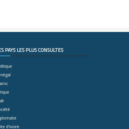
ES PAYS LES PLUS CONSULTÉS
litique
énégal
aroc
rique
li
ciété
iplomatie
te d’Ivoire