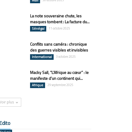
Mali
30 octobre 2025
La note souveraine chute, les
masques tombent : La facture du...
Sénégal
11 octobre 2025
Conflits sans caméra : chronique
des guerres visibles et invisibles
International
3 octobre 2025
Macky Sall, “L’Afrique au cœur” : le
manifeste d’un continent qui...
Afrique
29 septembre 2025
Voir plus
Edito