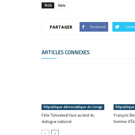
TAGS
Exclu
PARTAGER
Facebook
Twitt
ARTICLES CONNEXES
République démocratique du Congo
République
Félix Tshisekedi face au test du
François Bey
dialogue national
homme d’État