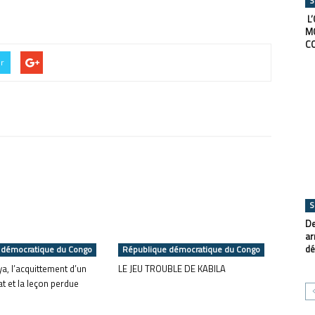
S
L’
M
C
er
S
De
ar
dé
 démocratique du Congo
République démocratique du Congo
a, l’acquittement d’un
LE JEU TROUBLE DE KABILA
 et la leçon perdue