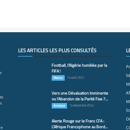
LES ARTICLES LES PLUS CONSULTÉS
L
Football, l’Algérie humiliée par la
Po
FIFA !
e
S
Maroc
14 août 2021
M
Vers une Dévaluation Imminente
Af
te.
ou l’Abandon de la Parité Fixe ?...
Ma
es
Analyse
14 décembre 2024
So
D
Alerte Rouge sur le Franc CFA :
L’Afrique Francophone au Bord...
re
Cô