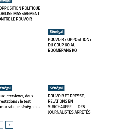
énégal
OPPOSITION POLITIQUE
OBILISE MASSIVEMENT
ONTRE LE POUVOIR
Sénégal
POUVOIR / OPPOSITION :
DU COUP KO AU
BOOMERANG KO
énégal
Sénégal
ux interviews, deux
POUVOIR ET PRESSE,
restations : le test
RELATIONS EN
mocratique sénégalais
SURCHAUFFE — DES
JOURNALISTES ARRÊTÉS