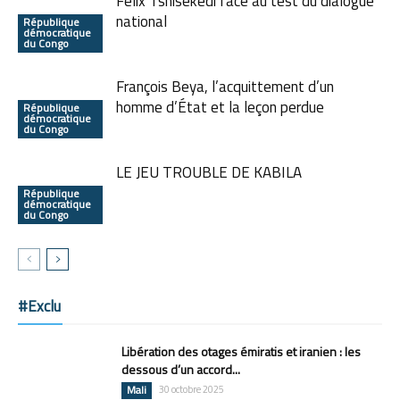
Félix Tshisekedi face au test du dialogue
national
République
démocratique
du Congo
François Beya, l’acquittement d’un
homme d’État et la leçon perdue
République
démocratique
du Congo
LE JEU TROUBLE DE KABILA
République
démocratique
du Congo
#Exclu
Libération des otages émiratis et iranien : les
dessous d’un accord...
Mali
30 octobre 2025