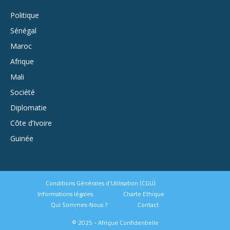
Politique
Sénégal
Maroc
Afrique
Mali
Société
Diplomatie
Côte d’Ivoire
Guinée
Conditions Générales d’Utilisation (CGU)
Informations légales
Charte Ethique
Qui Sommes-Nous ?
Contact
© 2025 - Afrique Confidentielle