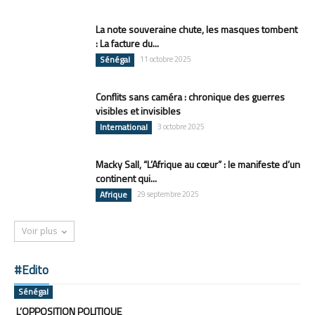
La note souveraine chute, les masques tombent
: La facture du...
Sénégal
11 octobre 2025
Conflits sans caméra : chronique des guerres
visibles et invisibles
International
3 octobre 2025
Macky Sall, “L’Afrique au cœur” : le manifeste d’un
continent qui...
Afrique
29 septembre 2025
Voir plus
#Edito
Sénégal
L’OPPOSITION POLITIQUE