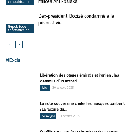
milices Anti-balaka
centrafricaine
L’ex-président Bozizé condamné à la
prison à vie
République
centrafricaine
#Exclu
Libération des otages émiratis et iranien : les
dessous d’un accord...
Mali
30 octobre 2025
La note souveraine chute, les masques tombent
: La facture du...
Sénégal
11 octobre 2025
Conflits sans caméra : chronique des guerres