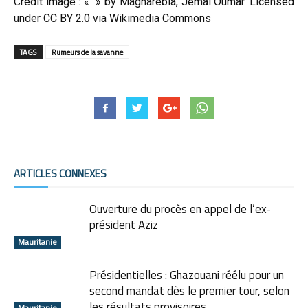
Crédit image : « » by Magharebia, Jemal Oumar. Licensed
under CC BY 2.0 via Wikimedia Commons
TAGS
Rumeurs de la savanne
ARTICLES CONNEXES
Ouverture du procès en appel de l’ex-
président Aziz
Mauritanie
Présidentielles : Ghazouani réélu pour un
second mandat dès le premier tour, selon
les résultats provisoires
Mauritanie