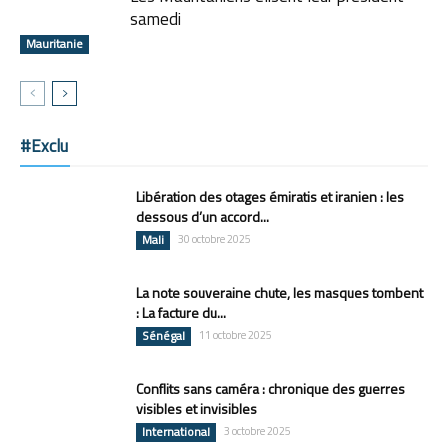
samedi
Mauritanie
#Exclu
Libération des otages émiratis et iranien : les
dessous d’un accord...
Mali
30 octobre 2025
La note souveraine chute, les masques tombent
: La facture du...
Sénégal
11 octobre 2025
Conflits sans caméra : chronique des guerres
visibles et invisibles
International
3 octobre 2025