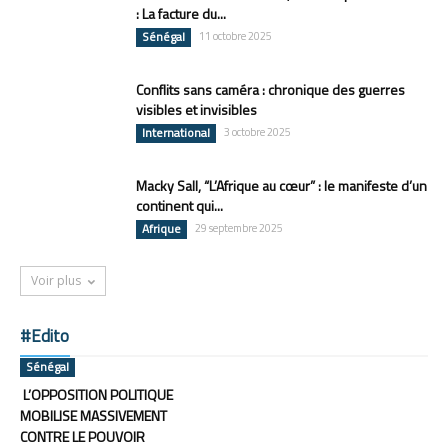
: La facture du...
Sénégal
11 octobre 2025
Conflits sans caméra : chronique des guerres
visibles et invisibles
International
3 octobre 2025
Macky Sall, “L’Afrique au cœur” : le manifeste d’un
continent qui...
Afrique
29 septembre 2025
Voir plus
#Edito
Sénégal
L’OPPOSITION POLITIQUE
MOBILISE MASSIVEMENT
CONTRE LE POUVOIR