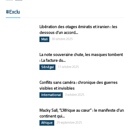
#Exclu
Libération des otages émiratis et iranien : les
dessous d’un accord...
Mali
30 octobre 2025
La note souveraine chute, les masques tombent
: La facture du...
Sénégal
11 octobre 2025
Conflits sans caméra : chronique des guerres
visibles et invisibles
International
3 octobre 2025
Macky Sall, “L’Afrique au cœur” : le manifeste d’un
continent qui...
Afrique
29 septembre 2025