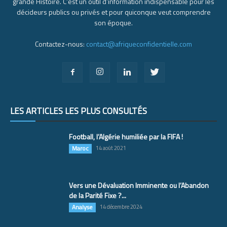
grande Histoire. C’est un outil d’information indispensable pour les
décideurs publics ou privés et pour quiconque veut comprendre
son époque.
Contactez-nous:
contact@afriqueconfidentielle.com
LES ARTICLES LES PLUS CONSULTÉS
Football, l’Algérie humiliée par la FIFA !
Maroc
14 août 2021
Vers une Dévaluation Imminente ou l’Abandon
de la Parité Fixe ?...
Analyse
14 décembre 2024