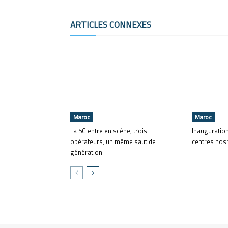
ARTICLES CONNEXES
Maroc
Maroc
La 5G entre en scène, trois
Inauguratio
opérateurs, un même saut de
centres hosp
génération