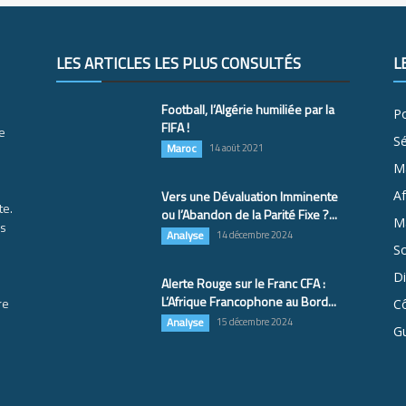
LES ARTICLES LES PLUS CONSULTÉS
L
Football, l’Algérie humiliée par la
Po
FIFA !
e
S
Maroc
14 août 2021
M
Vers une Dévaluation Imminente
Af
te.
ou l’Abandon de la Parité Fixe ?...
Ma
es
Analyse
14 décembre 2024
So
D
Alerte Rouge sur le Franc CFA :
L’Afrique Francophone au Bord...
re
Cô
Analyse
15 décembre 2024
G