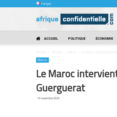
Français
Afrique
Confidentielle
ACCUEIL
POLITIQUE
ÉCONOMIE
Accueil
Afrique
Maroc
Le Maroc intervient mil
Maroc
Le Maroc intervien
Guerguerat
13 novembre 2020