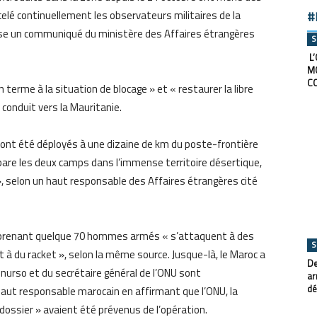
celé continuellement les observateurs militaires de la
#
écise un communiqué du ministère des Affaires étrangères
S
L’
M
C
 terme à la situation de blocage » et « restaurer la libre
i conduit vers la Mauritanie.
 ont été déployés à une dizaine de km du poste-frontière
pare les deux camps dans l’immense territoire désertique,
 », selon un haut responsable des Affaires étrangères cité
omprenant quelque 70 hommes armés « s’attaquent à des
S
t à du racket », selon la même source. Jusque-là, le Maroc a
De
inurso et du secrétaire général de l’ONU sont
ar
dé
aut responsable marocain en affirmant que l’ONU, la
dossier » avaient été prévenus de l’opération.