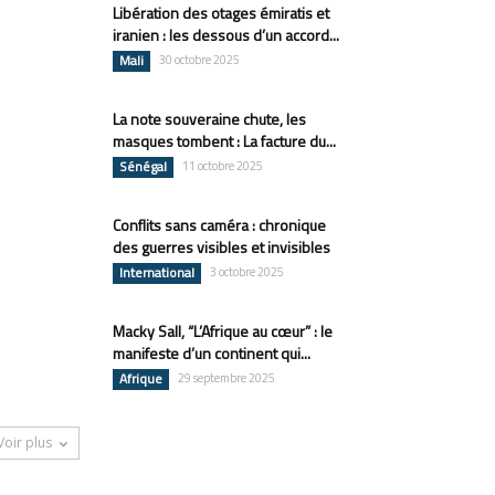
Libération des otages émiratis et
iranien : les dessous d’un accord...
Mali
30 octobre 2025
La note souveraine chute, les
masques tombent : La facture du...
Sénégal
11 octobre 2025
Conflits sans caméra : chronique
des guerres visibles et invisibles
International
3 octobre 2025
Macky Sall, “L’Afrique au cœur” : le
manifeste d’un continent qui...
Afrique
29 septembre 2025
Voir plus