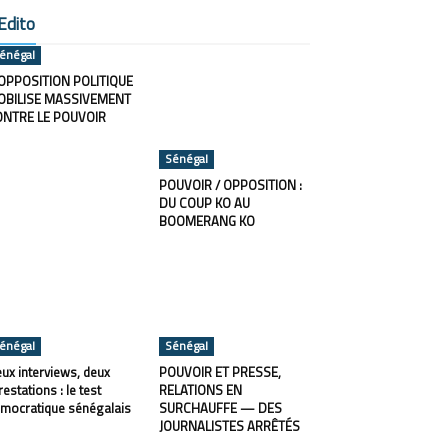
Edito
énégal
OPPOSITION POLITIQUE
OBILISE MASSIVEMENT
ONTRE LE POUVOIR
Sénégal
POUVOIR / OPPOSITION :
DU COUP KO AU
BOOMERANG KO
énégal
Sénégal
ux interviews, deux
POUVOIR ET PRESSE,
restations : le test
RELATIONS EN
mocratique sénégalais
SURCHAUFFE — DES
JOURNALISTES ARRÊTÉS