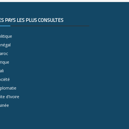
ES PAYS LES PLUS CONSULTÉS
litique
énégal
aroc
rique
li
ciété
iplomatie
te d’Ivoire
uinée