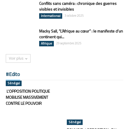
Conflits sans caméra : chronique des guerres
visibles et invisibles
International
3 octobre 2025
Macky Sall, “L’Afrique au cœur” : le manifeste d’un
continent qui...
Afrique
29 septembre 2025
Voir plus
#Edito
Sénégal
L’OPPOSITION POLITIQUE
MOBILISE MASSIVEMENT
CONTRE LE POUVOIR
Sénégal