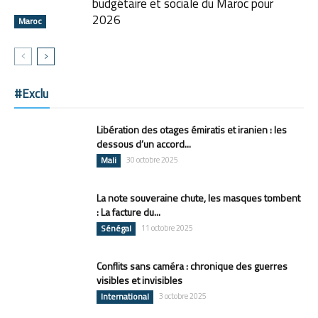
budgétaire et sociale du Maroc pour
2026
Maroc
#Exclu
Libération des otages émiratis et iranien : les
dessous d’un accord...
Mali
30 octobre 2025
La note souveraine chute, les masques tombent
: La facture du...
Sénégal
11 octobre 2025
Conflits sans caméra : chronique des guerres
visibles et invisibles
International
3 octobre 2025