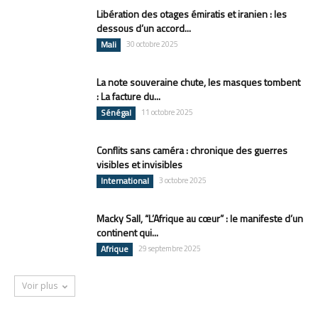
Libération des otages émiratis et iranien : les
dessous d’un accord...
Mali
30 octobre 2025
La note souveraine chute, les masques tombent
: La facture du...
Sénégal
11 octobre 2025
Conflits sans caméra : chronique des guerres
visibles et invisibles
International
3 octobre 2025
Macky Sall, “L’Afrique au cœur” : le manifeste d’un
continent qui...
Afrique
29 septembre 2025
Voir plus