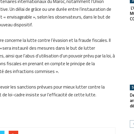
S
rtenaires internationaux
du Maroc
, notamment l’Union
L’
ative
. U
n délai de grâce ou une durée entre l’instauration de
M
t « envisageable », selon les observateurs,
dans
le but de
C
uveau dispositif.
 concerne la lutte contre l’évasion et la fraude fiscales. Il
u’il «sera instauré des mesures dans le but de lutter
, ainsi que l’abus d’utilisation d’un pouvoir prévu par la loi, à
ions fiscales en prenant en compte le principe de la
ité des infractions commises
».
revoir les sanctions prévues pour mieux lutter contre la
S
 de loi-cadre insiste sur l’efficacité de cette lutte.
De
ar
dé