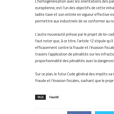
L
’homogénéi
sation avec les orientations des
pa
européenne, est l’un des objectifs de cette initi
ladite taxe et son entrée en vigueur effective
es
permettre aux
industriels de se conformer au no
L
’autre nouveauté prévue par le projet de loi-cadre
faut noter que, à ce titre, l’article 12 stipule q
efficacement contre la fraude et l’évasion fiscales
travers l’application de pénalités sur les infract
proportionnalité des pénalités avec la dangeros
Sur ce plan, le futur Code général des impôts va 
fraude et l’évasion fiscales, sachant que le projet
TAGS
Fiscalité