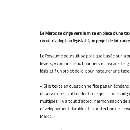
Le
Maroc
se dirige vers la mise en place d’une ta
circuit d’adoption législatif
,
un
projet de loi-cadr
Le Royaume poursuit sa politique basée sur la p
leviers, y compris ceux financiers et fiscaux.
Le g
législatif un projet de loi pour instaurer une ta
«
Si le texte en question ne fixe pas un échéancie
observateurs s’attendent à ce que le prochain g
multiples. Il y a tout d’abord l’harmonisation de 
développement durable et la protection de l’en
Maroc
»
.