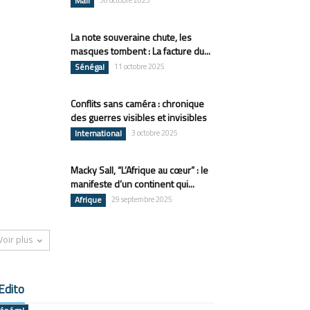
Mali
30 octobre 2025
La note souveraine chute, les
masques tombent : La facture du...
Sénégal
11 octobre 2025
Conflits sans caméra : chronique
des guerres visibles et invisibles
International
3 octobre 2025
Macky Sall, “L’Afrique au cœur” : le
manifeste d’un continent qui...
Afrique
29 septembre 2025
Voir plus
Edito