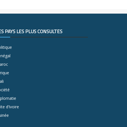
ES PAYS LES PLUS CONSULTÉS
litique
énégal
aroc
rique
li
ciété
iplomatie
te d’Ivoire
uinée