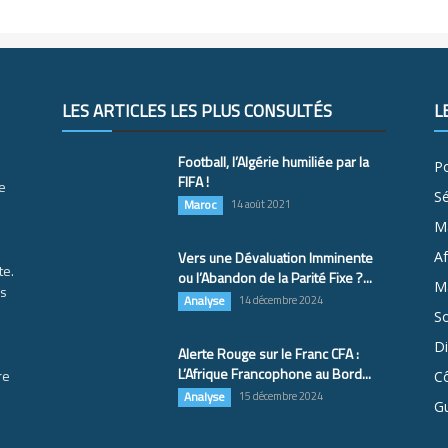
LES ARTICLES LES PLUS CONSULTÉS
L
Football, l’Algérie humiliée par la
Po
FIFA !
e
S
Maroc
14 août 2021
M
Vers une Dévaluation Imminente
Af
te.
ou l’Abandon de la Parité Fixe ?...
Ma
es
Analyse
14 décembre 2024
So
D
Alerte Rouge sur le Franc CFA :
L’Afrique Francophone au Bord...
re
Cô
Analyse
15 décembre 2024
G