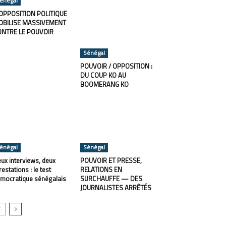
énégal
OPPOSITION POLITIQUE
OBILISE MASSIVEMENT
ONTRE LE POUVOIR
Sénégal
POUVOIR / OPPOSITION :
DU COUP KO AU
BOOMERANG KO
énégal
Sénégal
ux interviews, deux
POUVOIR ET PRESSE,
restations : le test
RELATIONS EN
mocratique sénégalais
SURCHAUFFE — DES
JOURNALISTES ARRÊTÉS