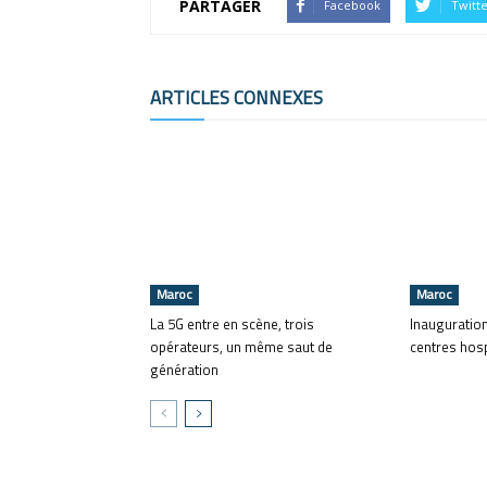
PARTAGER
Facebook
Twitt
ARTICLES CONNEXES
Maroc
Maroc
La 5G entre en scène, trois
Inauguratio
opérateurs, un même saut de
centres hosp
génération