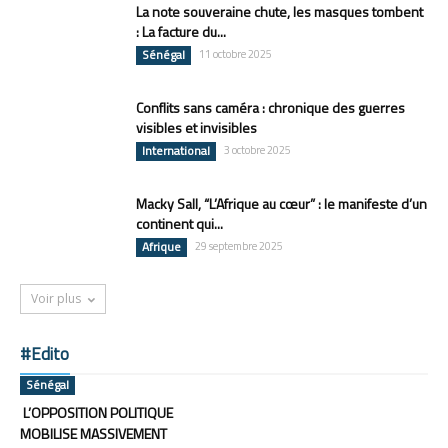
La note souveraine chute, les masques tombent
: La facture du...
Sénégal
11 octobre 2025
Conflits sans caméra : chronique des guerres
visibles et invisibles
International
3 octobre 2025
Macky Sall, “L’Afrique au cœur” : le manifeste d’un
continent qui...
Afrique
29 septembre 2025
Voir plus
#Edito
Sénégal
L’OPPOSITION POLITIQUE
MOBILISE MASSIVEMENT