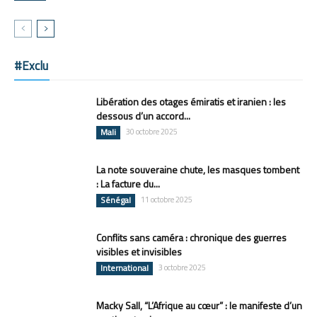
#Exclu
Libération des otages émiratis et iranien : les
dessous d’un accord...
Mali
30 octobre 2025
La note souveraine chute, les masques tombent
: La facture du...
Sénégal
11 octobre 2025
Conflits sans caméra : chronique des guerres
visibles et invisibles
International
3 octobre 2025
Macky Sall, “L’Afrique au cœur” : le manifeste d’un