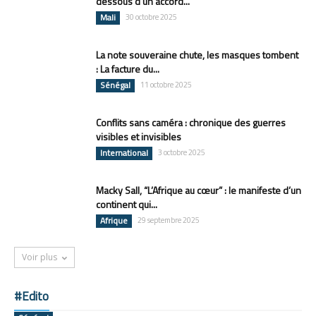
dessous d’un accord...
Mali
30 octobre 2025
La note souveraine chute, les masques tombent
: La facture du...
Sénégal
11 octobre 2025
Conflits sans caméra : chronique des guerres
visibles et invisibles
International
3 octobre 2025
Macky Sall, “L’Afrique au cœur” : le manifeste d’un
continent qui...
Afrique
29 septembre 2025
Voir plus
#Edito