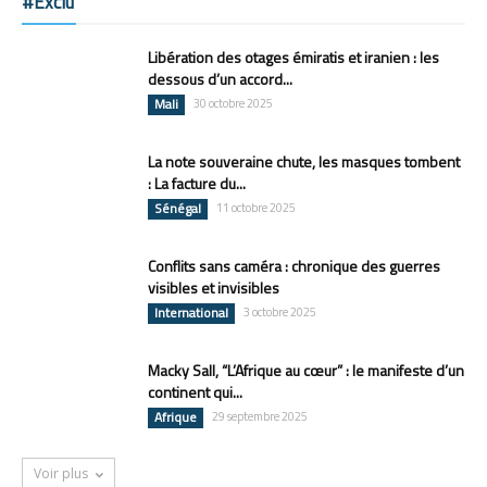
#Exclu
Libération des otages émiratis et iranien : les
dessous d’un accord...
Mali
30 octobre 2025
La note souveraine chute, les masques tombent
: La facture du...
Sénégal
11 octobre 2025
Conflits sans caméra : chronique des guerres
visibles et invisibles
International
3 octobre 2025
Macky Sall, “L’Afrique au cœur” : le manifeste d’un
continent qui...
Afrique
29 septembre 2025
Voir plus