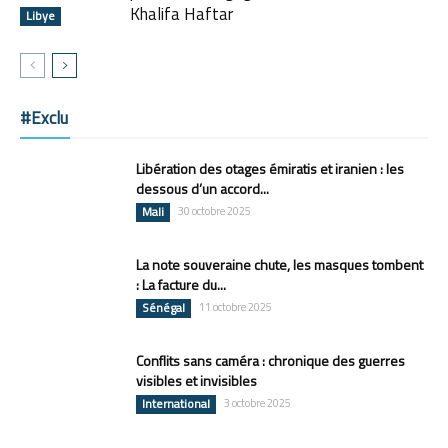
Khalifa Haftar
Libye
#Exclu
Libération des otages émiratis et iranien : les
dessous d’un accord...
Mali
30 octobre 2025
La note souveraine chute, les masques tombent
: La facture du...
Sénégal
11 octobre 2025
Conflits sans caméra : chronique des guerres
visibles et invisibles
International
3 octobre 2025