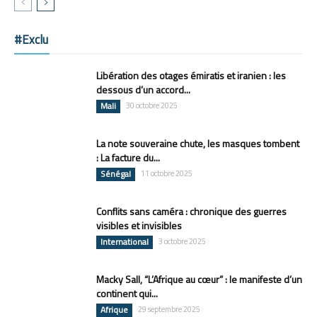
#Exclu
Libération des otages émiratis et iranien : les
dessous d’un accord...
Mali
30 octobre 2025
La note souveraine chute, les masques tombent
: La facture du...
Sénégal
11 octobre 2025
Conflits sans caméra : chronique des guerres
visibles et invisibles
International
3 octobre 2025
Macky Sall, “L’Afrique au cœur” : le manifeste d’un
continent qui...
Afrique
29 septembre 2025