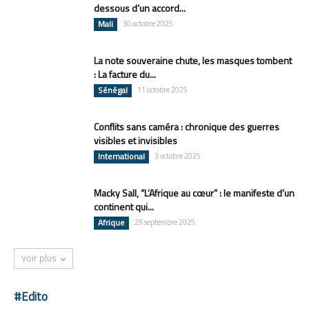
dessous d’un accord...
Mali
30 octobre 2025
La note souveraine chute, les masques tombent
: La facture du...
Sénégal
11 octobre 2025
Conflits sans caméra : chronique des guerres
visibles et invisibles
International
3 octobre 2025
Macky Sall, “L’Afrique au cœur” : le manifeste d’un
continent qui...
Afrique
29 septembre 2025
Voir plus
#Edito