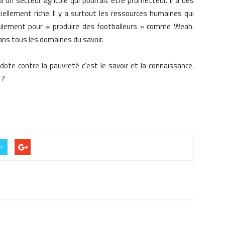
l a un secteur agricole qui pourrait être prometteur. Il a des
ellement riche. Il y a surtout les ressources humaines qui
eulement pour « produire des footballeurs » comme Weah.
ans tous les domaines du savoir.
idote contre la pauvreté c’est le savoir et la connaissance.
 ?
er