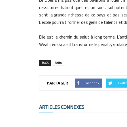
Le Libéria n’a pas que des pavillons à louer ; i
ressources halieutiques et un sous-sol potenti
sont la grande richesse de ce pays et pas s
L’école pourrait former des gens de talents et d
Elle est le chemin du salut à long terme. L’ant
Weah réussira s’il transforme le pénalty scolaire
TAGS
Edito
PARTAGER
Facebook
Twitt
ARTICLES CONNEXES