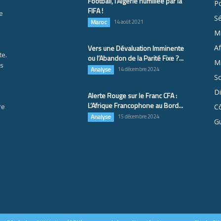
Football, l’Algérie humiliée par la
Po
FIFA !
e
S
Maroc
14 août 2021
M
Vers une Dévaluation Imminente
Af
te.
ou l’Abandon de la Parité Fixe ?...
Ma
es
Analyse
14 décembre 2024
So
D
Alerte Rouge sur le Franc CFA :
L’Afrique Francophone au Bord...
re
Cô
Analyse
15 décembre 2024
G