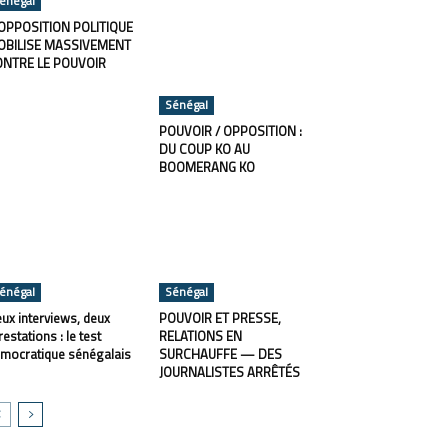
énégal
OPPOSITION POLITIQUE
OBILISE MASSIVEMENT
ONTRE LE POUVOIR
Sénégal
POUVOIR / OPPOSITION :
DU COUP KO AU
BOOMERANG KO
énégal
Sénégal
ux interviews, deux
POUVOIR ET PRESSE,
restations : le test
RELATIONS EN
mocratique sénégalais
SURCHAUFFE — DES
JOURNALISTES ARRÊTÉS