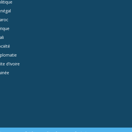
litique
énégal
aroc
rique
li
ciété
iplomatie
te d’Ivoire
uinée