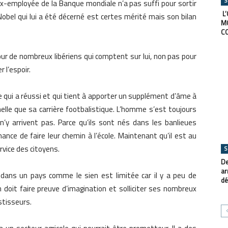
S
d’ex-employée de la Banque mondiale n’a pas suffi pour sortir
L’
 Nobel qui lui a été décerné est certes mérité mais son bilan
M
C
ur de nombreux libériens qui comptent sur lui, non pas pour
 l’espoir.
ge qui a réussi et qui tient à apporter un supplément d’âme à
elle que sa carrière footbalistique. L’homme s’est toujours
n’y arrivent pas. Parce qu’ils sont nés dans les banlieues
ance de faire leur chemin à l’école. Maintenant qu’il est au
rvice des citoyens.
S
De
ar
ns un pays comme le sien est limitée car il y a peu de
dé
doit faire preuve d’imagination et solliciter ses nombreux
stisseurs.