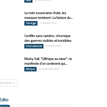
Mali
30 octobre 2025
La note souveraine chute, les
masques tombent : La facture du...
Sénégal
11 octobre 2025
Conflits sans caméra : chronique
des guerres visibles et invisibles
International
3 octobre 2025
Macky Sall, “L’Afrique au cœur” : le
manifeste d’un continent qui...
Afrique
29 septembre 2025
Voir plus
Edito